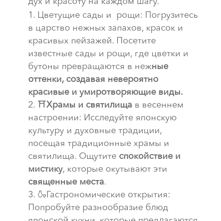
дух и красоту на каждом шагу.
Цветущие сады и рощи: Погрузитесь
в царство нежных запахов, красок и
красивых пейзажей. Посетите
известные сады и рощи, где цветки и
бутоны превращаются в неж
ные
оттенки, создавая невероятно
красивые и умиротворяющие виды.
⛩
Храмы и святилища
в весеннем
настроении: Исследуйте японскую
культуру и духовные традиции,
посещая традиционные храмы и
святилища. Ощутите
спокойствие и
мистику
, которые окутывают эти
священные места
.
🍶Гастрономические открытия:
Попробуйте разнообразие блюд
японской кухни, которые предлагаются