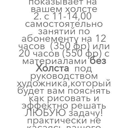
показывает на
вашем холсте
с 11-14,00
самостоятельно
занятий по
абонементу на 12
часов (350 фр) или
20 часов (550 фр) с
материалами
без
Холста
под
руководством
художника,который
будет вам пояснять
как рисовать и
эффектно решать
ЛЮБУЮ задачу!
практически не
касаясь вашего