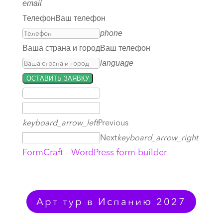
email
Телефон
Ваш телефон
phone
Ваша страна и город
Ваш телефон
language
ОСТАВИТЬ ЗАЯВКУ
keyboard_arrow_left
Previous
Next
keyboard_arrow_right
FormCraft - WordPress form builder
Арт тур в Испанию 2027