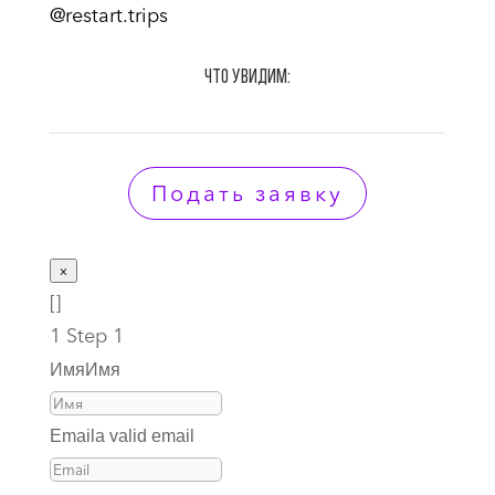
@restart.trips
что увидим:
Подать заявку
×
[]
1
Step 1
Имя
Имя
Email
a valid email