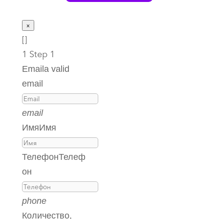
×
[]
1
Step 1
Email
a valid
email
email
Имя
Имя
Телефон
Телеф
он
phone
Количество,