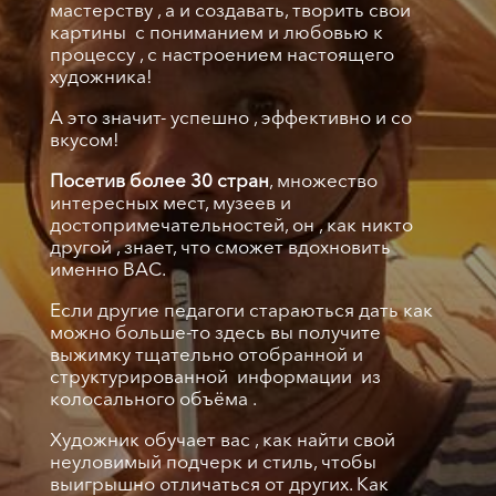
мастерству , а и создавать, творить свои
картины с пониманием и любовью к
процессу , с настроением настоящего
художника!
А это значит- успешно , эффективно и со
вкусом!
Посетив более 30 стран
, множество
интересных мест, музеев и
достопримечательностей, он , как никто
другой , знает, что сможет вдохновить
именно ВАС.
Если другие педагоги стараються дать как
можно больше-то здесь вы получите
выжимку тщательно отобранной и
структурированной информации из
колосального объёма .
Художник обучает вас , как найти свой
неуловимый подчерк и стиль, чтобы
выигрышно отличаться от других. Как