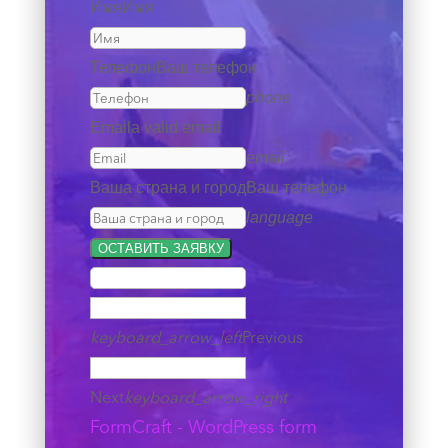
Имя
Имя
Телефон
Ваш телефон
phone
Email
a valid email
email
Ваша страна и город
Ваш телефон
language
ОСТАВИТЬ ЗАЯВКУ
keyboard_arrow_left
Previous
Next
keyboard_arrow_right
FormCraft - WordPress form