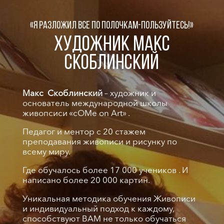
«Я разложил все по полочкам-пользуйтесь!»
ХУДОЖНИК МАКС
СКОБЛИНСКИЙ
Макс Скоблинский
– художник и
основатель международной школы
живопсиси «cOMe on Art» .
Педагог и ментор с 20 стажем
преподавания живописи и рисунку по
всему миру.
Где обучалось более 17 000 учеников . И
написано более 20 000 картин.
Уникальная методика обучения Живописи
и индивидуальный подход к каждому,
способствуют ВАМ не только обучаться