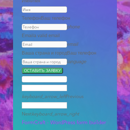
Имя
Имя
Телефон
Ваш телефон
phone
Email
a valid email
email
Ваша страна и город
Ваш телефон
language
ОСТАВИТЬ ЗАЯВКУ
keyboard_arrow_left
Previous
Next
keyboard_arrow_right
FormCraft - WordPress form builder